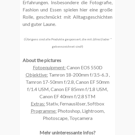
Erfahrungen. Insbesondere die Fotografie,
Fashion und Essen spielen hier eine große
Rolle, geschmückt mit Alltagsgeschichten
und guter Laune.
(Übrigens sind alle Produkte gesponsert, die mit
(direct)
oder
*
gekennzeichnet sind!)
About the pictures
Fotoequipment:
Canon EOS 550D
Objektive:
Tamron 18-200mm f/3.5-6.3 ,
Tamron 17-50mm f/2.8, Canon EF 50mm
f/1.4 USM, Canon EF 85mm f/1.8 USM,
Canon EF 40mm f/2.8 STM
Extras:
Stativ, Fernauslöser, Softbox
Programme:
Photoshop, Lightroom,
Photoscape, Toycamera
Mehr uninteressante Infos?