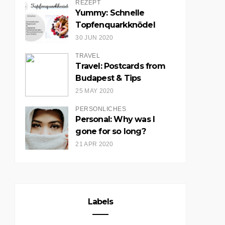
REZEPT
Yummy: Schnelle
Topfenquarkknödel
30 JUN 2020
TRAVEL
NDOM SUMMER '13
THE SUN DON'T SHINE
Travel: Postcards from
WITHOUT YOU
Budapest & Tips
25 MAY 2020
PERSÖNLICHES
Personal: Why was I
gone for so long?
21 APR 2020
Labels