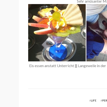
Sehr amüsanter Mä
Eis essen anstatt Unterricht
||
Langeweile in der
#
LIFE
#
PE