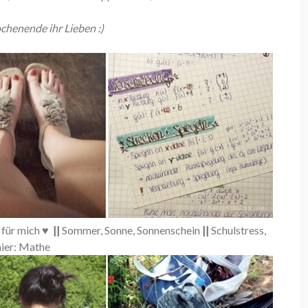
henende ihr Lieben :)
 für mich ♥
||
Sommer, Sonne, Sonnenschein
||
Schulstress,
hier: Mathe