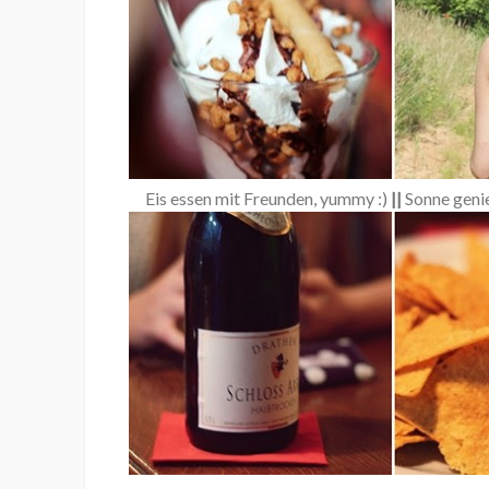
Eis essen mit Freunden, yummy :)
||
Sonne geni