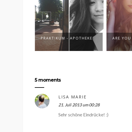
 APOTHEKE
ARE YOU THE ONE?
TRAVEL:
FROM A
5 moments
LISA MARIE
21. Juli 2013 um 00:28
Sehr schöne Eindrücke! :)