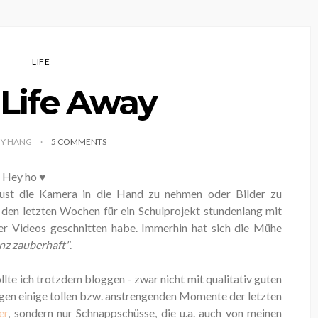
LIFE
Life Away
BY HANG
5 COMMENTS
Hey ho ♥
ust die Kamera in die Hand zu nehmen oder Bilder zu
in den letzten Wochen für ein Schulprojekt stundenlang mit
r Videos geschnitten habe. Immerhin hat sich die Mühe
nz zauberhaft"
.
llte ich trotzdem bloggen - zwar nicht mit qualitativ guten
eigen einige tollen bzw. anstrengenden Momente der letzten
er
, sondern nur Schnappschüsse, die u.a. auch von meinen