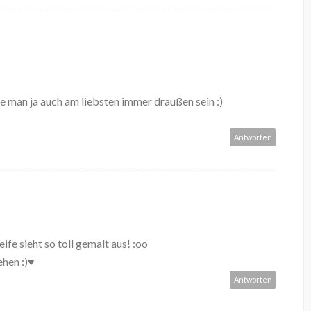
e man ja auch am liebsten immer draußen sein :)
Antworten
ife sieht so toll gemalt aus! :oo
ehen :)♥
Antworten