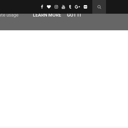
er-agent
rate usage
LEARN MORE
GOT IT