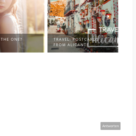
 POSTCARDS
OUTFIT: KONSUM-
RA
LICANTE
KONFLIKT
Antworten