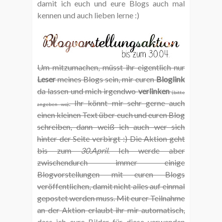
damit ich euch und eure Blogs auch mal
kennen und auch lieben lerne :)
Um mitzumachen, müsst ihr eigentlich nur
Leser
meines Blogs sein, mir euren
Bloglink
da lassen und mich irgendwo
verlinken
(bitte
. Ihr könnt mir sehr gerne auch
angeben wo)
einen kleinen Text über euch und euren Blog
schreiben, dann weiß ich auch wer sich
hinter der Seite verbirgt :) Die Aktion geht
bis zum
30.April
. Ich werde aber
zwischendurch immer einige
Blogvorstellungen mit euren Blogs
veröffentlichen, damit nicht alles auf einmal
gepostet werden muss.
Mit eurer Teilnahme
an der Aktion erlaubt ihr mir automatisch,
dass ich eure Bilder für diese verwenden