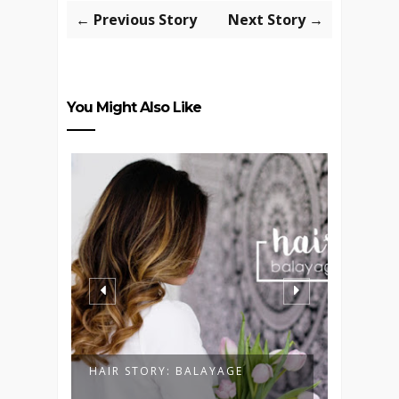
← Previous Story
Next Story →
You Might Also Like
E +
HAIR STORY: BALAYAGE
ÜBER'
LOSLA