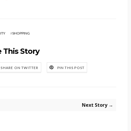
UTY
#
SHOPPING
 This Story
SHARE ON TWITTER
PIN THIS POST
Next Story →