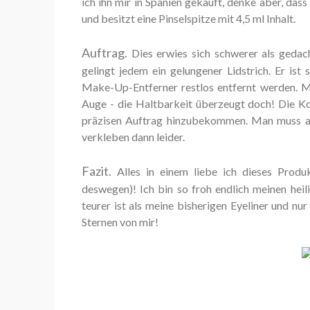
ich ihn mir in Spanien gekauft, denke aber, das
und besitzt eine Pinselspitze mit 4,5 ml Inhalt.
Auftrag.
Dies erwies sich schwerer als gedach
gelingt jedem ein gelungener Lidstrich. Er is
Make-Up-Entferner restlos entfernt werden. M
Auge - die Haltbarkeit überzeugt doch! Die Ko
präzisen Auftrag hinzubekommen. Man muss a
verkleben dann leider.
Fazit.
Alles in einem liebe ich dieses Prod
deswegen)! Ich bin so froh endlich meinen hei
teurer ist als meine bisherigen Eyeliner und nur
Sternen von mir!