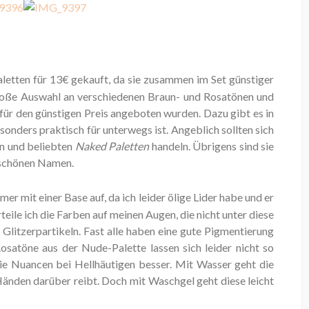
aletten für 13€ gekauft, da sie zusammen im Set günstiger
oße Auswahl an verschiedenen Braun- und Rosatönen und
- für den günstigen Preis angeboten wurden. Dazu gibt es in
sonders praktisch für unterwegs ist. Angeblich sollten sich
n und beliebten
Naked Paletten
handeln. Übrigens sind sie
rschönen Namen.
er mit einer Base auf, da ich leider ölige Lider habe und er
rteile ich die Farben auf meinen Augen, die nicht unter diese
Glitzerpartikeln. Fast alle haben eine gute Pigmentierung
satöne aus der Nude-Palette lassen sich leider nicht so
 die Nuancen bei Hellhäutigen besser. Mit Wasser geht die
Händen darüber reibt. Doch mit Waschgel geht diese leicht