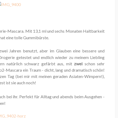
gerie-Mascara. Mit 13,1 ml und sechs Monaten Haltbarkeit
d hat eine tolle Gummibürste.
wei Jahren benutzt, aber im Glauben eine bessere und
 Drogerie getestet und endlich wieder zu meinem Liebling
n natürlich schwarz gefärbt aus, mit
zwei
schon sehr
 p2-Mascara ein Traum - dicht, lang und dramatisch schön!
en Tag (bei mir mit meinen geraden Asiaten-Wimpern!),
t ist sie auch noch!
ch bei ihr. Perfekt für Alltag und abends beim Ausgehen -
ben!