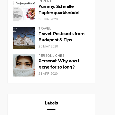
REZEPT
Yummy: Schnelle
Topfenquarkknödel
30 JUN 2020
TRAVEL
Travel: Postcards from
Budapest & Tips
25 MAY 2020
PERSÖNLICHES
Personal: Why was I
gone for so long?
21 APR 2020
Labels