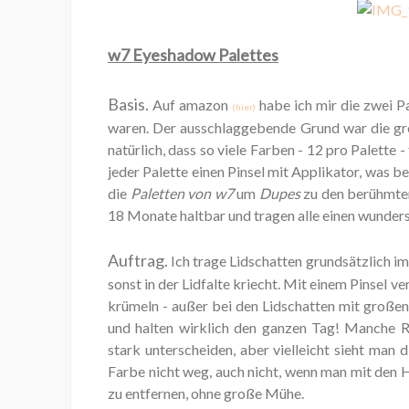
w7 Eyeshadow Palettes
Basis.
Auf amazon
habe ich mir die zwei P
(hier)
waren. Der ausschlaggebende Grund war die gr
natürlich, dass so viele Farben - 12 pro Palette 
jeder Palette einen Pinsel mit Applikator, was be
die
Paletten von w7
um
Dupes
zu den berühmte
18 Monate haltbar und tragen alle einen wunde
Auftrag.
Ich trage Lidschatten grundsätzlich imm
sonst in der Lidfalte kriecht. Mit einem Pinsel ve
krümeln - außer bei den Lidschatten mit großen 
und halten wirklich den ganzen Tag! Manche Ro
stark unterscheiden, aber vielleicht sieht man
Farbe nicht weg, auch nicht, wenn man mit den 
zu entfernen, ohne große Mühe.