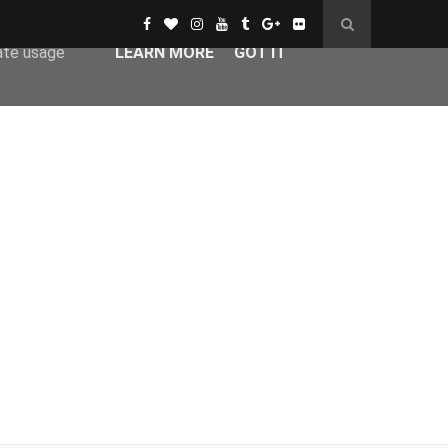
er-agent
rate usage
LEARN MORE
GOT IT