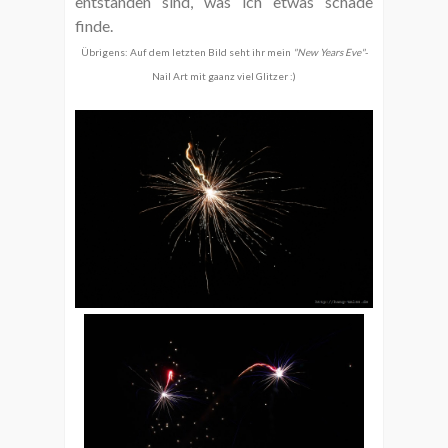
entstanden sind, was ich etwas schade
finde.
Übrigens: Auf dem letzten Bild seht ihr mein
"New Years Eve"
-
Nail Art mit gaanz viel Glitzer :)