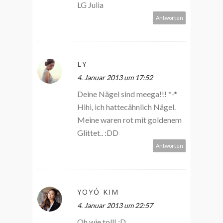
LG Julia
Antworten
LY
4. Januar 2013 um 17:52
Deine Nägel sind meega!!! *-*
Hihi, ich hattecähnlich Nägel.
Meine waren rot mit goldenem
Glittet.. :DD
Antworten
YOYÓ KIM
4. Januar 2013 um 22:57
Oh wie toll! :D