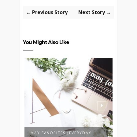
← Previous Story
Next Story →
You Might Also Like
ID X
MAY FAVORITES {EVERYDAY
VIDEO