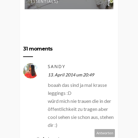
ESSENTIALS}
MIT VIE
31 moments
SANDY
13. April 2014 um 20:49
boaah das sind ja mal krasse
leggings :D
würd mich nie trauen die in der
öffentlichkeit zu tragen aber
cool sehen sie schon aus, stehen
dir :)
Antworten