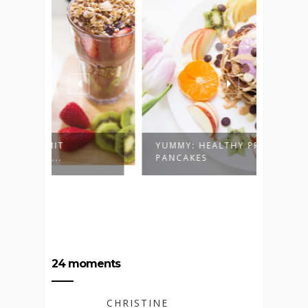
YUMMY: HEALTHY PROTEIN
OUTFI
PANCAKES
24 moments
CHRISTINE