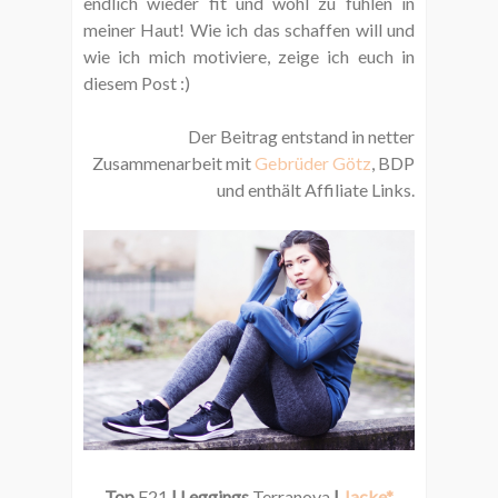
endlich wieder fit und wohl zu fühlen in
meiner Haut! Wie ich das schaffen will und
wie ich mich motiviere, zeige ich euch in
diesem Post :)
Der Beitrag entstand in netter
Zusammenarbeit mit
Gebrüder Götz
, BDP
und enthält Affiliate Links.
Top
F21
| Leggings
Terranova
|
Jacke*
,