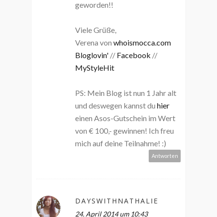
geworden!!
Viele Grüße,
Verena von
whoismocca.com
Bloglovin'
//
Facebook
//
MyStyleHit
PS: Mein Blog ist nun 1 Jahr alt
und deswegen kannst du
hier
einen Asos-Gutschein im Wert
von € 100,- gewinnen! Ich freu
mich auf deine Teilnahme! :)
Antworten
DAYSWITHNATHALIE
24. April 2014 um 10:43