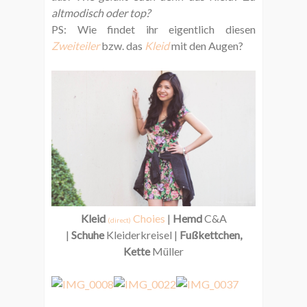
altmodisch oder top?
PS: Wie findet ihr eigentlich diesen
Zweiteiler
bzw. das
Kleid
mit den Augen?
Kleid
Choies
|
Hemd
C&A
(direct)
|
Schuhe
Kleiderkreisel |
Fußkettchen,
Kette
Müller